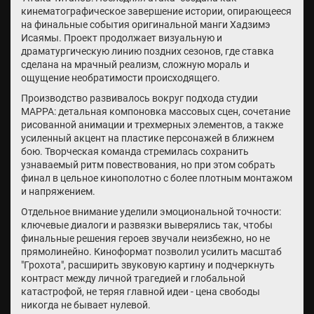
кинематографическое завершение истории, опирающееся
на финальные события оригинальной манги Хадзимэ
Исаямы. Проект продолжает визуальную и
драматургическую линию поздних сезонов, где ставка
сделана на мрачный реализм, сложную мораль и
ощущение необратимости происходящего.
Производство развивалось вокруг подхода студии
MAPPA: детальная компоновка массовых сцен, сочетание
рисованной анимации и трехмерных элементов, а также
усиленный акцент на пластике персонажей в ближнем
бою. Творческая команда стремилась сохранить
узнаваемый ритм повествования, но при этом собрать
финал в цельное кинополотно с более плотным монтажом
и напряжением.
Отдельное внимание уделили эмоциональной точности:
ключевые диалоги и развязки выверялись так, чтобы
финальные решения героев звучали неизбежно, но не
прямолинейно. Киноформат позволил усилить масштаб
"Грохота", расширить звуковую картину и подчеркнуть
контраст между личной трагедией и глобальной
катастрофой, не теряя главной идеи - цена свободы
никогда не бывает нулевой.