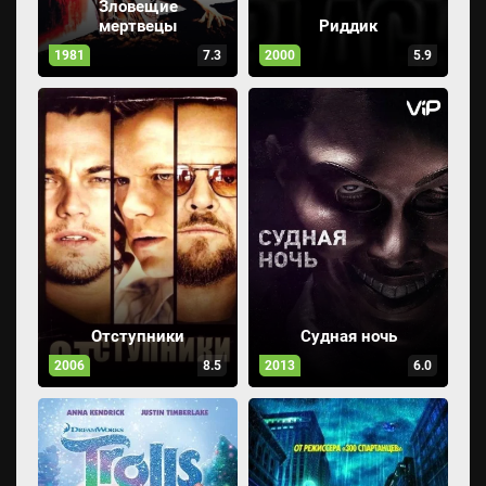
Зловещие
мертвецы
Риддик
1981
7.3
2000
5.9
Отступники
Судная ночь
2006
8.5
2013
6.0