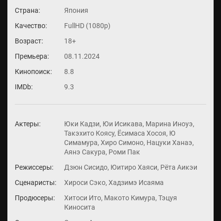
Страна:
Япония
Качество:
FullHD (1080p)
Возраст:
18+
Премьера:
08.11.2024
Кинопоиск:
8.8
IMDb:
9.3
Актеры:
Юки Кадзи, Юи Исикава, Марина Иноуэ,
Такэхито Коясу, Ёсимаса Хосоя, Ю
Симамура, Хиро Симоно, Нацуки Ханаэ,
Аянэ Сакура, Роми Пак
Режиссеры:
Дзюн Сисидо, Юитиро Хаяси, Рёта Аикэи
Сценаристы:
Хироси Сэко, Хадзимэ Исаяма
Продюсеры:
Хитоси Ито, Макото Кимура, Тэцуя
Киносита