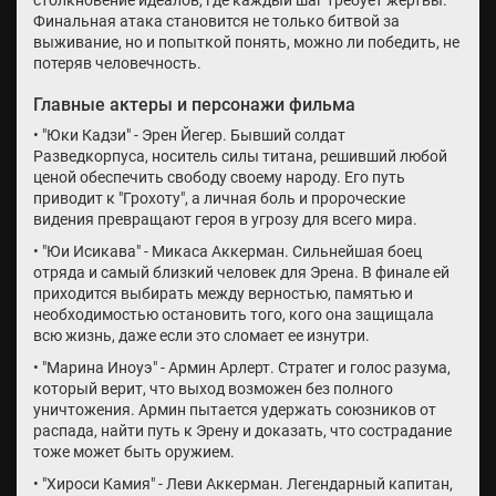
столкновение идеалов, где каждый шаг требует жертвы.
Финальная атака становится не только битвой за
выживание, но и попыткой понять, можно ли победить, не
потеряв человечность.
Главные актеры и персонажи фильма
• "Юки Кадзи" - Эрен Йегер. Бывший солдат
Разведкорпуса, носитель силы титана, решивший любой
ценой обеспечить свободу своему народу. Его путь
приводит к "Грохоту", а личная боль и пророческие
видения превращают героя в угрозу для всего мира.
• "Юи Исикава" - Микаса Аккерман. Сильнейшая боец
отряда и самый близкий человек для Эрена. В финале ей
приходится выбирать между верностью, памятью и
необходимостью остановить того, кого она защищала
всю жизнь, даже если это сломает ее изнутри.
• "Марина Иноуэ" - Армин Арлерт. Стратег и голос разума,
который верит, что выход возможен без полного
уничтожения. Армин пытается удержать союзников от
распада, найти путь к Эрену и доказать, что сострадание
тоже может быть оружием.
• "Хироси Камия" - Леви Аккерман. Легендарный капитан,