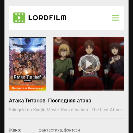
Атака Титанов: Последняя атака
Shingeki no Kyojin Movie: Kanketsu-hen - The Last Attack
Жанр:
фантастика, фэнтези