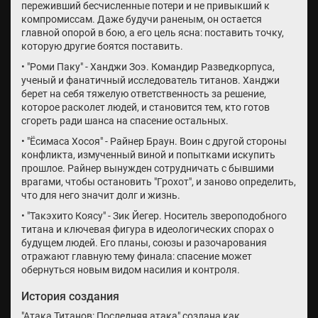
переживший бесчисленные потери и не привыкший к
компромиссам. Даже будучи раненым, он остается
главной опорой в бою, а его цель ясна: поставить точку,
которую другие боятся поставить.
• "Роми Паку" - Ханджи Зоэ. Командир Разведкорпуса,
ученый и фанатичный исследователь титанов. Ханджи
берет на себя тяжелую ответственность за решение,
которое расколет людей, и становится тем, кто готов
сгореть ради шанса на спасение остальных.
• "Ёсимаса Хосоя" - Райнер Браун. Воин с другой стороны
конфликта, измученный виной и попытками искупить
прошлое. Райнер вынужден сотрудничать с бывшими
врагами, чтобы остановить "Грохот", и заново определить,
что для него значит долг и жизнь.
• "Такэхито Коясу" - Зик Йегер. Носитель звероподобного
титана и ключевая фигура в идеологических спорах о
будущем людей. Его планы, союзы и разочарования
отражают главную тему финала: спасение может
обернуться новым видом насилия и контроля.
История создания
"Атака Титанов: Последняя атака" создана как