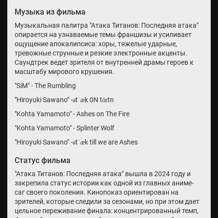
Музыка из фильма
Музыкальная палитра "Атака Титанов: Последняя атака"
опирается на узнаваемые темы франшизы и усиливает
ощущение апокалипсиса: хоры, тяжелые ударные,
тревожные струнные и резкие электронные акценты.
Саундтрек ведет зрителя от внутренней драмы героев к
масштабу мирового крушения.
"SiM" - The Rumbling
"Hiroyuki Sawano" -ətˈæk 0N tάɪtn
"Kohta Yamamoto" - Ashes on The Fire
"Kohta Yamamoto" - Splinter Wolf
"Hiroyuki Sawano" -ətˈæk till we are Ashes
Статус фильма
"Атака Титанов: Последняя атака" вышла в 2024 году и
закрепила статус истории как одной из главных аниме-
саг своего поколения. Кинопоказ ориентирован на
зрителей, которые следили за сезонами, но при этом дает
цельное переживание финала: концентрированный темп,