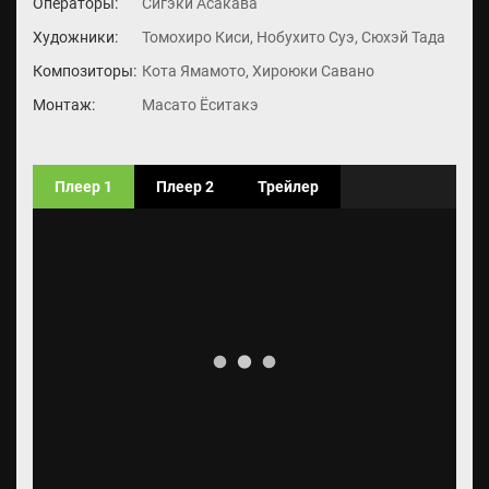
Операторы:
Сигэки Асакава
Художники:
Томохиро Киси, Нобухито Суэ, Сюхэй Тада
Композиторы:
Кота Ямамото, Хироюки Савано
Монтаж:
Масато Ёситакэ
Плеер 1
Плеер 2
Трейлер