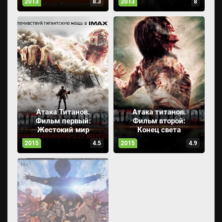
2013
8.3
2013
8
Атака Титанов.
Атака титанов.
Фильм первый:
Фильм второй:
Жестокий мир
Конец света
2015
4.5
2015
4.9