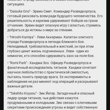
ситуациях.
• "Daisuke Ono" - Эрвин Смит. Командир Разведкорпуса,
готовый рисковать всем ради будущего человечества. Его
решительность и харизма удерживают бойцов на грани
отчаяния. Эрвин ведет опасную игру с властью, стремясь
добраться до истины о мире за стенами.
• "Hiroshi Kamiya" - Леви Аккерман. Капитан элитного
отряда Разведкорпуса и легенда ближнего боя.
Нелюдимый, требовательный и жесткий, он при этом
глубоко ценит жизнь подчиненных. Леви - один из
немногих, кто способен сдерживать хаос на поле боя.
• "Romi Park" - Ханджи Зоэ. Офицер Разведкорпуса и
фанатичный исследователь титанов. Ханджи сочетает
научное любопытство с практической смелостью,
пытаясь понять природу врага. Ее эксперименты и
наблюдения не раз меняют ход операций и раскрывают
важные детали.
• "Takehito Koyasu" - Зик Йегер. Загадочный и опасный
лидер среди титанов, чьи действия кажутся
продуманными и холодными. Зик связан с ключевыми
секретами происхождения угрозы и ведет собственную