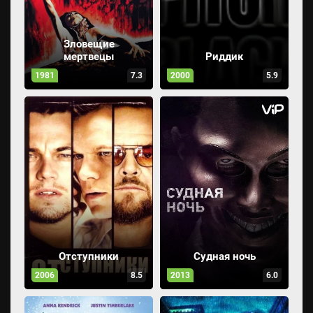
Зловещие
мертвецы
Риддик
1981
7.3
2000
5.9
Отступники
Судная ночь
2006
8.5
2013
6.0