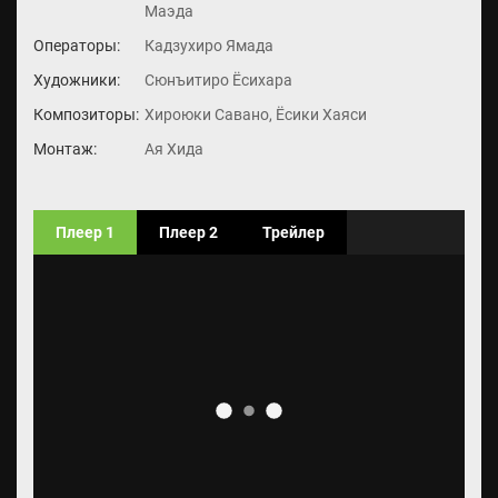
Маэда
Операторы:
Кадзухиро Ямада
Художники:
Сюнъитиро Ёсихара
Композиторы:
Хироюки Савано, Ёсики Хаяси
Монтаж:
Ая Хида
Плеер 1
Плеер 2
Трейлер