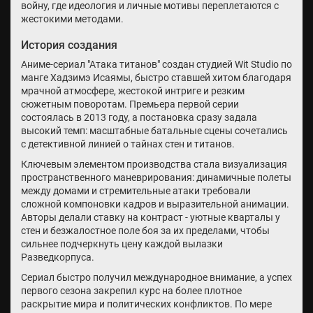
войну, где идеология и личные мотивы переплетаются с
жестокими методами.
История создания
Аниме-сериал "Атака титанов" создан студией Wit Studio по
манге Хадзимэ Исаямы, быстро ставшей хитом благодаря
мрачной атмосфере, жестокой интриге и резким
сюжетным поворотам. Премьера первой серии
состоялась в 2013 году, а постановка сразу задала
высокий темп: масштабные батальные сцены сочетались
с детективной линией о тайнах стен и титанов.
Ключевым элементом производства стала визуализация
пространственного маневрирования: динамичные полеты
между домами и стремительные атаки требовали
сложной компоновки кадров и выразительной анимации.
Авторы делали ставку на контраст - уютные кварталы у
стен и безжалостное поле боя за их пределами, чтобы
сильнее подчеркнуть цену каждой вылазки
Разведкорпуса.
Сериал быстро получил международное внимание, а успех
первого сезона закрепил курс на более плотное
раскрытие мира и политических конфликтов. По мере