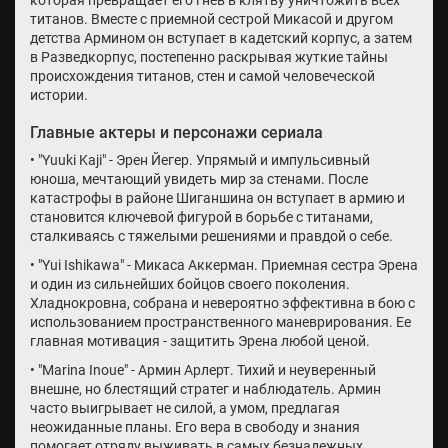
которая превращает его гнев в клятву уничтожить всех
титанов. Вместе с приемной сестрой Микасой и другом
детства Армином он вступает в кадетский корпус, а затем
в Разведкорпус, постепенно раскрывая жуткие тайны
происхождения титанов, стен и самой человеческой
истории.
Главные актеры и персонажи сериала
• "Yuuki Kaji" - Эрен Йегер. Упрямый и импульсивный
юноша, мечтающий увидеть мир за стенами. После
катастрофы в районе Шиганшина он вступает в армию и
становится ключевой фигурой в борьбе с титанами,
сталкиваясь с тяжелыми решениями и правдой о себе.
• "Yui Ishikawa" - Микаса Аккерман. Приемная сестра Эрена
и один из сильнейших бойцов своего поколения.
Хладнокровна, собрана и невероятно эффективна в бою с
использованием пространственного маневрирования. Ее
главная мотивация - защитить Эрена любой ценой.
• "Marina Inoue" - Армин Арлерт. Тихий и неуверенный
внешне, но блестящий стратег и наблюдатель. Армин
часто выигрывает не силой, а умом, предлагая
неожиданные планы. Его вера в свободу и знания
помогает отряду выживать в самых безнадежных