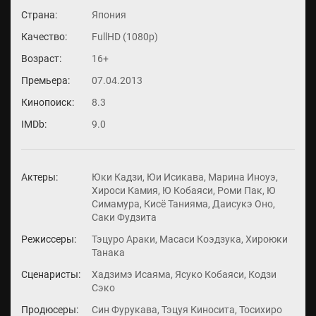
Страна:
Япония
Качество:
FullHD (1080p)
Возраст:
16+
Премьера:
07.04.2013
Кинопоиск:
8.3
IMDb:
9.0
Актеры:
Юки Кадзи, Юи Исикава, Марина Иноуэ,
Хироси Камия, Ю Кобаяси, Роми Пак, Ю
Симамура, Кисё Танияма, Даисукэ Оно,
Саки Фудзита
Режиссеры:
Тэцуро Араки, Масаси Коэдзука, Хироюки
Танака
Сценаристы:
Хадзимэ Исаяма, Ясуко Кобаяси, Кодзи
Сэко
Продюсеры:
Син Фурукава, Тэцуя Киносита, Тосихиро